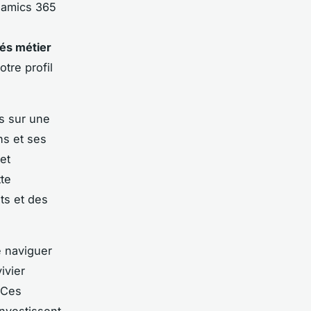
namics 365
tés métier
tre profil
ts sur une
ns et ses
et
te
ts et des
e naviguer
ivier
 Ces
investissent