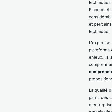
techniques 
Finance et 
considérab
et peut ain
technique.
L'expertise 
plateforme 
enjeux. Ils
comprennent
compréhens
proposition
La qualité 
parmi des c
d'entrepris
organisatio