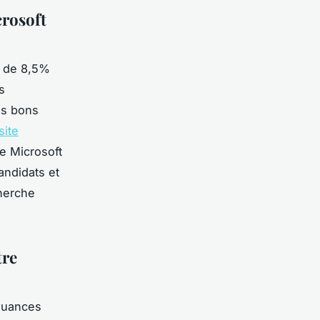
crosoft
de 8,5%
s
es bons
site
e Microsoft
andidats et
herche
tre
 nuances