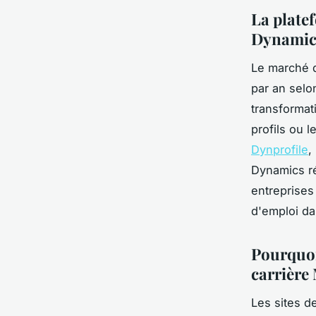
La plate
Dynamics 
Le marché 
par an selo
transformat
profils ou 
Dynprofile
,
Dynamics ré
entreprises
d'emploi da
Pourquoi
carrière
Les sites d