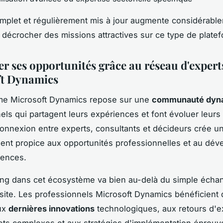
omplet et régulièrement mis à jour augmente considérabl
décrocher des missions attractives sur ce type de plate
r ses opportunités grâce au réseau d'expert
ft Dynamics
me Microsoft Dynamics repose sur une
communauté dyn
els qui partagent leurs expériences et font évoluer leurs 
connexion entre experts, consultants et décideurs crée u
nt propice aux opportunités professionnelles et au dé
ences.
ing dans cet écosystème va bien au-delà du simple écha
isite. Les professionnels Microsoft Dynamics bénéficient
aux
dernières innovations
technologiques, aux retours d'
jets complexes et aux stratégies d'implémentation éprou