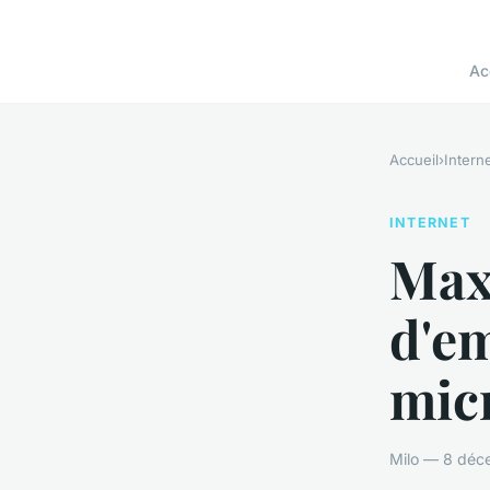
Ac
Accueil
›
Intern
INTERNET
Max
d'em
mic
Milo — 8 déc