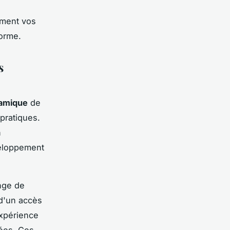
ement vos
forme.
s
amique
de
pratiques.
n
veloppement
nge de
 d'un accès
expérience
vées. Ces