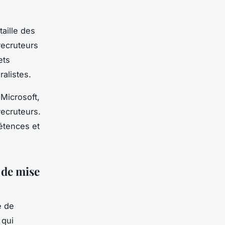
taille des
recruteurs
ets
alistes.
Microsoft,
recruteurs.
pétences et
n de mise
e de
 qui