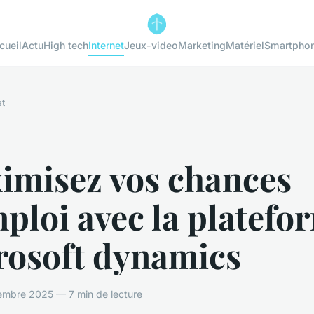
cueil
Actu
High tech
Internet
Jeux-video
Marketing
Matériel
Smartpho
et
imisez vos chances
ploi avec la platefo
rosoft dynamics
embre 2025 — 7 min de lecture