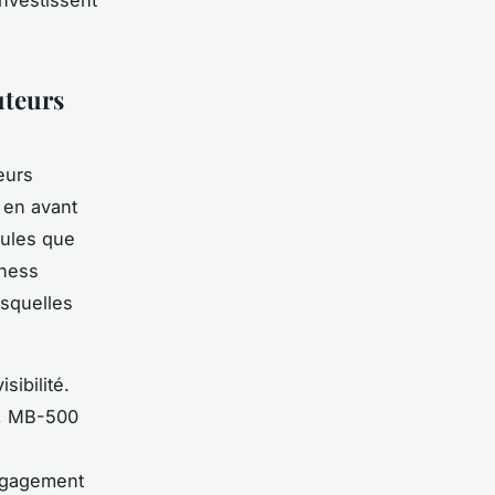
uteurs
eurs
 en avant
dules que
iness
esquelles
sibilité.
0, MB-500
engagement