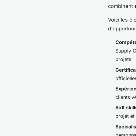
combinent
Voici les é
d'opportuni
Compéte
Supply C
projets
Certific
officiell
Expérien
clients v
Soft skil
projet e
Spéciali
personna