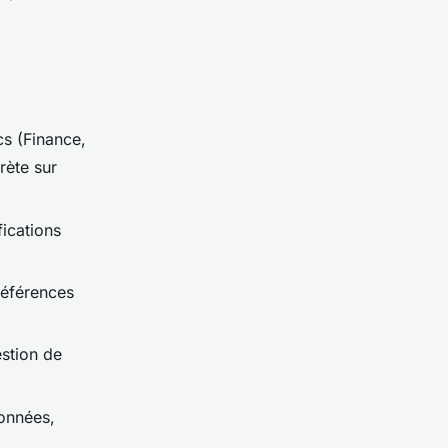
s (Finance,
ète sur
ications
références
estion de
données,