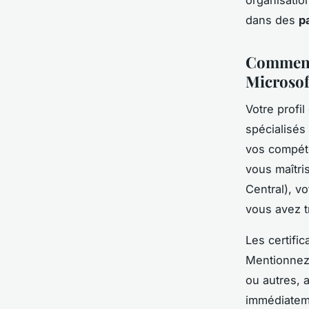
dans des
p
Comment 
Microsof
Votre profil
spécialisés
vos compéte
vous maîtri
Central), v
vous avez tr
Les certific
Mentionnez 
ou autres, 
immédiateme