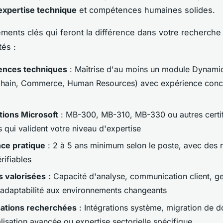
expertise technique
et compétences humaines solides.
léments clés qui feront la différence dans votre recherche
tés :
nces techniques
: Maîtrise d'au moins un module Dynamic
hain, Commerce, Human Resources) avec expérience concr
ations Microsoft
: MB-300, MB-310, MB-330 ou autres certif
es qui valident votre niveau d'expertise
ce pratique
: 2 à 5 ans minimum selon le poste, avec des 
érifiables
ls valorisées
: Capacité d'analyse, communication client, g
t adaptabilité aux environnements changeants
sations recherchées
: Intégrations système, migration de 
lisation avancée ou expertise sectorielle spécifique