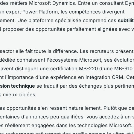
des métiers Microsoft Dynamics. Entre un consultant Dy
un expert Power Platform, les compétences divergent
lement. Une plateforme spécialisée comprend ces
subtili
si proposer des opportunités parfaitement alignées avec vo
sectorielle fait toute la différence. Les recruteurs présen
dédiée connaissent l'écosystème Microsoft, ses évolutio
 savent distinguer une certification MB-220 d'une MB-910 
 l'importance d'une expérience en intégration CRM. Cet
ion technique
se traduit par des échanges plus pertinen
s mieux ciblées.
des opportunités s'en ressent naturellement. Plutôt que d
entaines d'annonces peu qualifiées, vous accédez à un v
es réellement engagées dans les technologies Microsoft.
ns recherchent activement des profils comme le vôtre et 