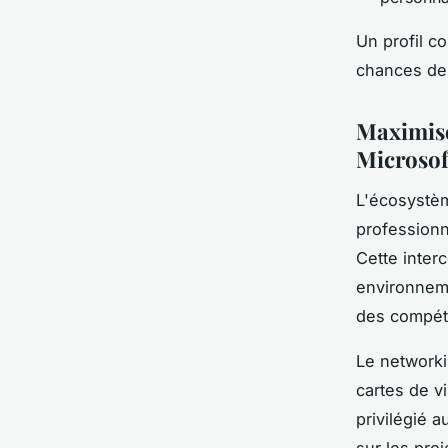
Un profil c
chances de 
Maximise
Microso
L'écosystè
professionn
Cette inter
environneme
des compét
Le network
cartes de v
privilégié 
sur les pro